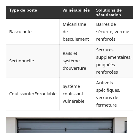
Type de porte
Vulnérabilités
Solutions de
sécurisation
Mécanisme
Barres de
Basculante
de
sécurité, verrous
basculement
renforcés
Serrures
Rails et
supplémentaires,
Sectionnelle
système
poignées
d’ouverture
renforcées
Antivols
Système
spécifiques,
Coulissante/Enroulable
coulissant
verrous de
vulnérable
fermeture