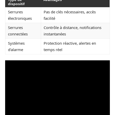
dispositif
Serrures
Pas de clés nécessaires, accès
électroniques
facilité
Serrures
Contrôle à distance, notifications
connectées
instantanées
Systèmes
Protection réactive, alertes en
d’alarme
temps réel