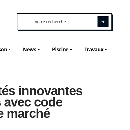
son
News
Piscine
Travaux
tés innovantes
s avec code
e marché