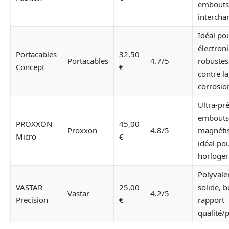
embouts
intercha
Idéal po
électron
Portacables
32,50
Portacables
4.7/5
robustes
Concept
€
contre la
corrosio
Ultra-pré
embouts
PROXXON
45,00
Proxxon
4.8/5
magnétis
Micro
€
idéal po
horloger
Polyvale
VASTAR
25,00
solide, 
Vastar
4.2/5
Precision
€
rapport
qualité/p