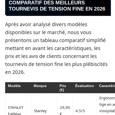
COMPARATIF DES MEILLEURS
TOURNEVIS DE TENSION FINE EN 2026
Après avoir analysé divers modèles
disponibles sur le marché, nous vous
présentons un tableau comparatif simplifié
mettant en avant les caractéristiques, les
prix et les avis de clients concernant les
tournevis de tension fine les plus plébiscités
en 2026.
Modèle
Marque
Prix
Évaluation
Caractér
(€)
Ergonom
tige en a
STANLEY
29,90
Stanley
4.5/5
inoxydab
FatMax
€