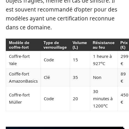
objets fragiles, même en cas de sinistre. Il
est souvent recommandé d’opter pour des
modèles ayant une certification reconnue
dans ce domaine.
Modèle de
Type de
Volume
Résistance
Prix
coffre-fort
verrouillage
(L)
au feu
(€)
Coffre-fort
1 heure à
299
Code
15
Yale
927°C
€
Coiffe-fort
89
Clé
35
Non
AmazonBasics
€
30
Coffre-fort
450
Code
20
minutes à
Müller
€
1200°C